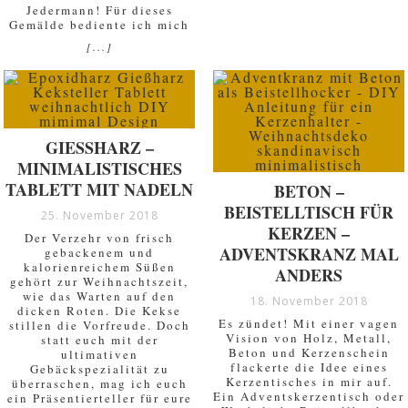
Jedermann! Für dieses
Gemälde bediente ich mich
[...]
GIESSHARZ – M
INIMALISTISCHES T
ABLETT MIT NADELN
BETON –
BEISTELLTISCH FÜR
25. November 2018
KERZEN –
Der Verzehr von frisch
ADVENTSKRANZ MAL
gebackenem und
kalorienreichem Süßen
ANDERS
gehört zur Weihnachtszeit,
wie das Warten auf den
18. November 2018
dicken Roten. Die Kekse
Es zündet! Mit einer vagen
stillen die Vorfreude. Doch
Vision von Holz, Metall,
statt euch mit der
Beton und Kerzenschein
ultimativen
flackerte die Idee eines
Gebäckspezialität zu
Kerzentisches in mir auf.
überraschen, mag ich euch
Ein Adventskerzentisch oder
ein Präsentierteller für eure