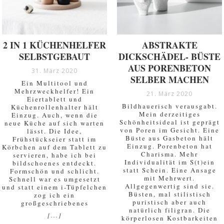
2 IN 1 KÜCHENHELFER
ABSTRAKTE
SELBSTGEBAUT
DICKSCHÄDEL- BÜSTE
AUS PORENBETON
31. März 2020
SELBER MACHEN
Ein Multitool und
Mehrzweckhelfer! Ein
21. März 2020
Eiertablett und
Bildhauerisch verausgabt.
Küchenrollenhalter hält
Mein derzeitiges
Einzug. Auch, wenn die
Schönheitsideal ist geprägt
neue Küche auf sich warten
von Poren im Gesicht. Eine
lässt. Die Idee,
Büste aus Gasbeton hält
Frühstückseier statt im
Einzug. Porenbeton hat
Körbchen auf dem Tablett zu
Charisma. Mehr
servieren, habe ich bei
Individualität im S(t)ein
bildschoenes entdeckt.
statt Schein. Eine Ansage
Formschön und schlicht.
mit Mehrwert.
Schnell war es umgesetzt
Allgegenwertig sind sie.
und statt einem i-Tüpfelchen
Büsten, mal stilistisch
zog ich ein
puristisch aber auch
großgeschriebenes
natürlich filigran. Die
[...]
körperlosen Kostbarkeiten