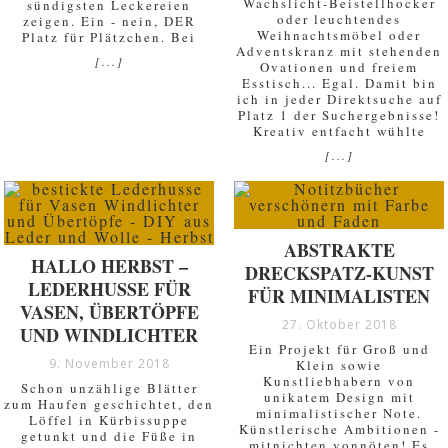
Wachslicht-Beistellhocker
sündigsten Leckereien
oder leuchtendes
zeigen. Ein - nein, DER
Weihnachtsmöbel oder
Platz für Plätzchen. Bei
Adventskranz mit stehenden
[...]
Ovationen und freiem
Esstisch... Egal. Damit bin
ich in jeder Direktsuche auf
Platz 1 der Suchergebnisse!
Kreativ entfacht wühlte
[...]
ABSTRAKTE
HALLO HERBST –
DRECKSPATZ-KUNST
LEDERHUSSE FÜR
FÜR MINIMALISTEN
VASEN, ÜBERTÖPFE
27. Oktober 2018
UND WINDLICHTER
Ein Projekt für Groß und
9. November 2018
Klein sowie
Kunstliebhabern von
Schon unzählige Blätter
unikatem Design mit
zum Haufen geschichtet, den
minimalistischer Note.
Löffel in Kürbissuppe
Künstlerische Ambitionen -
getunkt und die Füße in
mitnichten vonnöten! Es