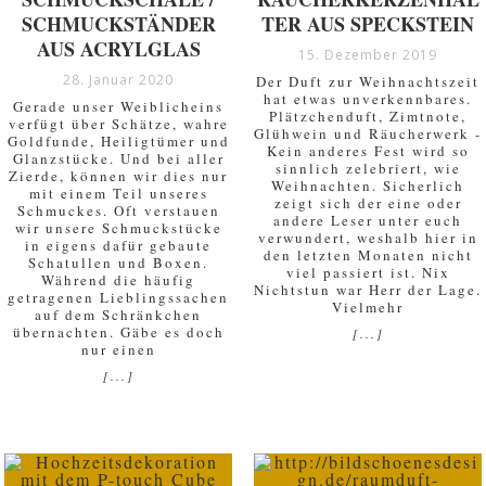
SCHMUCKSTÄNDER
TER AUS SPECKSTEIN
AUS ACRYLGLAS
15. Dezember 2019
28. Januar 2020
Der Duft zur Weihnachtszeit
hat etwas unverkennbares.
Gerade unser Weiblicheins
Plätzchenduft, Zimtnote,
verfügt über Schätze, wahre
Glühwein und Räucherwerk -
Goldfunde, Heiligtümer und
Kein anderes Fest wird so
Glanzstücke. Und bei aller
sinnlich zelebriert, wie
Zierde, können wir dies nur
Weihnachten. Sicherlich
mit einem Teil unseres
zeigt sich der eine oder
Schmuckes. Oft verstauen
andere Leser unter euch
wir unsere Schmuckstücke
verwundert, weshalb hier in
in eigens dafür gebaute
den letzten Monaten nicht
Schatullen und Boxen.
viel passiert ist. Nix
Während die häufig
Nichtstun war Herr der Lage.
getragenen Lieblingssachen
Vielmehr
auf dem Schränkchen
übernachten. Gäbe es doch
[...]
nur einen
[...]