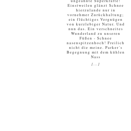
ungeahnte Superkräfte!
Einstweilen glänzt Schnee
hierzulande nur in
vornehmer Zurückhaltung;
ein flüchtiges Vergnügen
von kurzlebiger Natur. Und
nun das. Ein verschneites
Wunderland zu unseren
Füßen - Schnee
nasenspitzenhoch! Freilich
nicht die meine. Parker´s
Begegnung mit dem kühlen
Nass
[...]