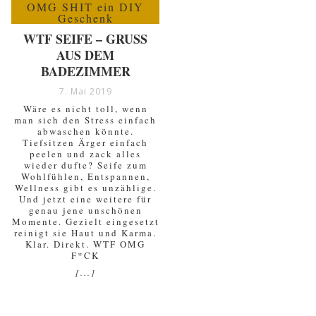
WTF SEIFE – GRUSS A
US DEM B
ADEZIMMER
7. Mai 2019
Wäre es nicht toll, wenn
man sich den Stress einfach
abwaschen könnte.
Tiefsitzen Ärger einfach
peelen und zack alles
wieder dufte? Seife zum
Wohlfühlen, Entspannen,
Wellness gibt es unzählige.
Und jetzt eine weitere für
genau jene unschönen
Momente. Gezielt eingesetzt
reinigt sie Haut und Karma.
Klar. Direkt. WTF OMG
F*CK
[...]