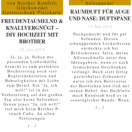
RAUMDUFT FÜR AUGE
UND NASE: DUFTSPÄNE
FREUDENTAUMELND &
KNALLVERGNÜGT –
13. Mai 2019
DIY HOCHZEIT MIT
Nachgemacht und für gut
befunden. Diesen
BROTHER
schnuppernden Leckerbissen
entdeckte ich bei
23. Juni 2019
Bildschoenes. Julia, meine
Ja, ja, ja. Neben der
Allzweckwaffe unter den
passenden Liebeshälfte
Ideengebern, wenn es nach
braucht es zum perfekten
formschönen Geschenken
Hochzeitstag noch viel
verlangt. Doch statt fertig
Begleitdekoration und
gezwirbeltes Zirbenholz
Habseligkeiten mit Liebe
nutze ich den Holzvorrat
zum Detail. Ein "Ja, ich
des Herrlichen und lieh mir
will!" ist in der
seinen Hobel. Aus Dachlatte
Vorbereitung auf den großen
mach Rundstab hieß es in
Tag also keine Seltenheit.
sonntäglicher Runde. Wenn
Genau jenes "Ja, ich will!"
[...]
traf mich beim Brother P-
touch Cube. An allen
Verlosungen
[...]