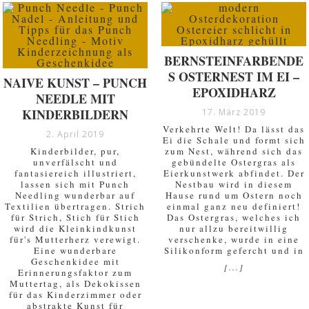
BERNSTEINFARBENDE
S OSTERNEST IM EI –
NAIVE KUNST – PUNCH
EPOXIDHARZ
NEEDLE MIT
KINDERBILDERN
17. März 2019
Verkehrte Welt! Da lässt das
2. April 2019
Ei die Schale und formt sich
Kinderbilder, pur,
zum Nest, während sich das
unverfälscht und
gebündelte Ostergras als
fantasiereich illustriert,
Eierkunstwerk abfindet. Der
lassen sich mit Punch
Nestbau wird in diesem
Needling wunderbar auf
Hause rund um Ostern noch
Textilien übertragen. Strich
einmal ganz neu definiert!
für Strich, Stich für Stich
Das Ostergras, welches ich
wird die Kleinkindkunst
nur allzu bereitwillig
für's Mutterherz verewigt.
verschenke, wurde in eine
Eine wunderbare
Silikonform gefercht und in
Geschenkidee mit
[...]
Erinnerungsfaktor zum
Muttertag, als Dekokissen
für das Kinderzimmer oder
abstrakte Kunst für