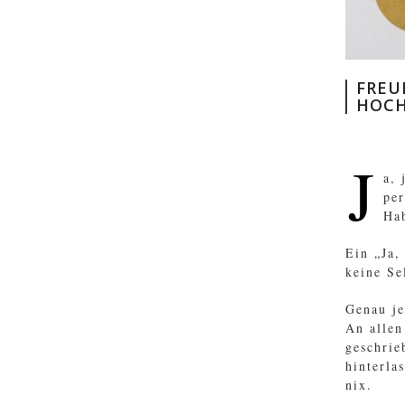
FREU
HOCH
J
a, 
per
Hab
Ein „Ja,
keine Se
Genau je
An allen
geschrie
hinterla
nix.