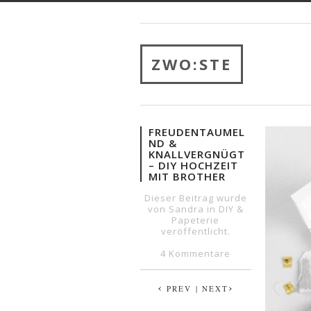
ZWO:STE
FREUDENTAUMEL
ND &
KNALLVERGNÜGT
– DIY HOCHZEIT
MIT BROTHER
Dieser Beitrag wurde
von Sandra in
DIY
&
Papeterie
veröffentlicht.
4 Kommentare
‹
›
PREV
| NEXT