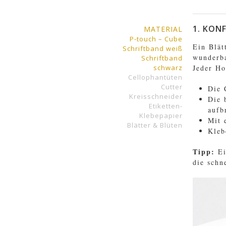
1. KON
MATERIAL
P-touch – Cube
Ein Blät
Schriftband weiß
wunderba
Schriftband
schwarz
Jeder Ho
Cellophantüten
Cutter
Die 
Kreisschneider
Die 
Etiketten-
aufb
Klebepapier
Mit 
Blätter & Blüten
Kleb
Tipp:
Ei
die schn