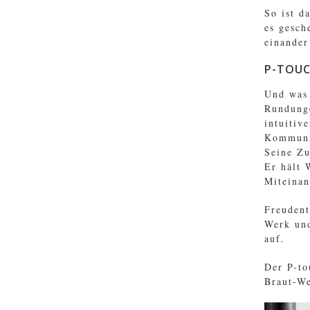
So ist d
es gesch
einander
P-TOUC
Und was 
Rundung
intuitiv
Kommunik
Seine Zu
Er hält 
Miteinan
Freudent
Werk und
auf.
Der P-to
Braut-We