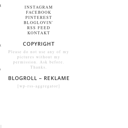
t
INSTAGRAM
FACEBOOK
PINTEREST
BLOGLOVIN`
RSS FEED
KONTAKT
COPYRIGHT
k
Please do not use any of my
pictures without my
permission. Ask before.
Thanks.
s
BLOGROLL – REKLAME
[wp-rss-aggregator]