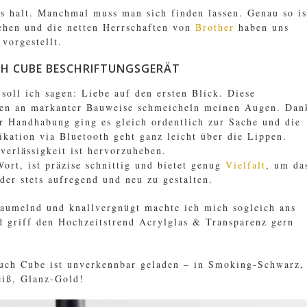
as halt. Manchmal muss man sich finden lassen. Genau so is
ehen und die netten Herrschaften von
Brother
haben uns
 vorgestellt.
H CUBE BESCHRIFTUNGSGERÄT
soll ich sagen: Liebe auf den ersten Blick. Diese
en an markanter Bauweise schmeicheln meinen Augen. Dan
er Handhabung ging es gleich ordentlich zur Sache und die
ation via Bluetooth geht ganz leicht über die Lippen.
verlässigkeit ist hervorzuheben.
Wort, ist präzise schnittig und bietet genug
Vielfalt
, um da
der stets aufregend und neu zu gestalten.
aumelnd und knallvergnügt machte ich mich sogleich ans
 griff den Hochzeitstrend Acrylglas & Transparenz gern
uch Cube ist unverkennbar geladen – in Smoking-Schwarz,
iß, Glanz-Gold!