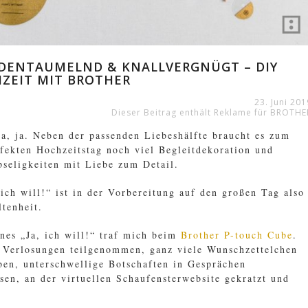
DENTAUMELND & KNALLVERGNÜGT – DIY
ZEIT MIT BROTHER
23. Juni 201
Dieser Beitrag enthält Reklame für BROTHE
ja, ja. Neben der passenden Liebeshälfte braucht es zum
fekten Hochzeitstag noch viel Begleitdekoration und
seligkeiten mit Liebe zum Detail.
 ich will!“ ist in der Vorbereitung auf den großen Tag also
ltenheit.
nes „Ja, ich will!“ traf mich beim
Brother P-touch Cube
.
 Verlosungen teilgenommen, ganz viele Wunschzettelchen
ben, unterschwellige Botschaften in Gesprächen
ssen, an der virtuellen Schaufensterwebsite gekratzt und