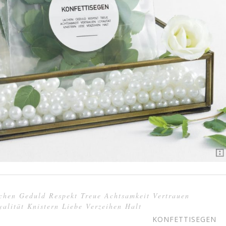
chen Geduld Respekt Treue Achtsamkeit Vertrauen
yalität Knistern Liebe Verzeihen Halt
KONFETTISEGEN