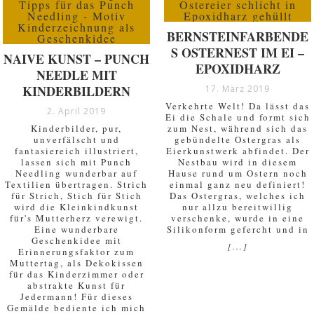
BERNSTEINFARBENDE
S OSTERNEST IM EI –
NAIVE KUNST – PUNCH
EPOXIDHARZ
NEEDLE MIT
KINDERBILDERN
17. März 2019
Verkehrte Welt! Da lässt das
2. April 2019
Ei die Schale und formt sich
Kinderbilder, pur,
zum Nest, während sich das
unverfälscht und
gebündelte Ostergras als
fantasiereich illustriert,
Eierkunstwerk abfindet. Der
lassen sich mit Punch
Nestbau wird in diesem
Needling wunderbar auf
Hause rund um Ostern noch
Textilien übertragen. Strich
einmal ganz neu definiert!
für Strich, Stich für Stich
Das Ostergras, welches ich
wird die Kleinkindkunst
nur allzu bereitwillig
für's Mutterherz verewigt.
verschenke, wurde in eine
Eine wunderbare
Silikonform gefercht und in
Geschenkidee mit
[...]
Erinnerungsfaktor zum
Muttertag, als Dekokissen
für das Kinderzimmer oder
abstrakte Kunst für
Jedermann! Für dieses
Gemälde bediente ich mich