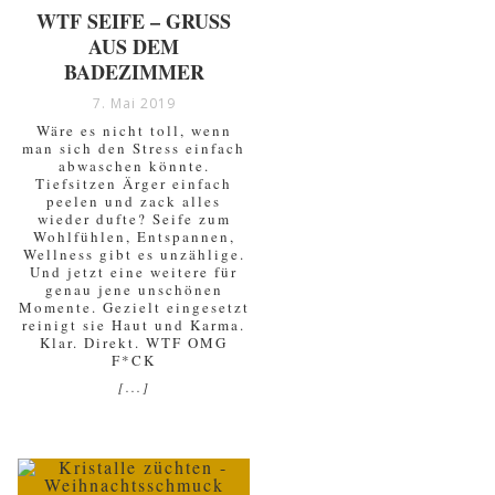
WTF SEIFE – GRUSS A
US DEM B
ADEZIMMER
7. Mai 2019
Wäre es nicht toll, wenn
man sich den Stress einfach
abwaschen könnte.
Tiefsitzen Ärger einfach
peelen und zack alles
wieder dufte? Seife zum
Wohlfühlen, Entspannen,
Wellness gibt es unzählige.
Und jetzt eine weitere für
genau jene unschönen
Momente. Gezielt eingesetzt
reinigt sie Haut und Karma.
Klar. Direkt. WTF OMG
F*CK
[...]