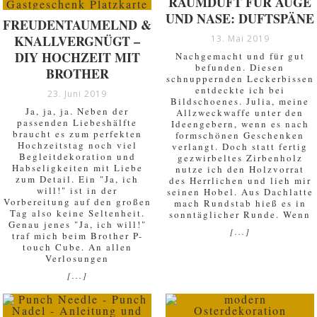
RAUMDUFT FÜR AUGE
UND NASE: DUFTSPÄNE
FREUDENTAUMELND &
KNALLVERGNÜGT –
13. Mai 2019
DIY HOCHZEIT MIT
Nachgemacht und für gut
befunden. Diesen
BROTHER
schnuppernden Leckerbissen
entdeckte ich bei
23. Juni 2019
Bildschoenes. Julia, meine
Ja, ja, ja. Neben der
Allzweckwaffe unter den
passenden Liebeshälfte
Ideengebern, wenn es nach
braucht es zum perfekten
formschönen Geschenken
Hochzeitstag noch viel
verlangt. Doch statt fertig
Begleitdekoration und
gezwirbeltes Zirbenholz
Habseligkeiten mit Liebe
nutze ich den Holzvorrat
zum Detail. Ein "Ja, ich
des Herrlichen und lieh mir
will!" ist in der
seinen Hobel. Aus Dachlatte
Vorbereitung auf den großen
mach Rundstab hieß es in
Tag also keine Seltenheit.
sonntäglicher Runde. Wenn
Genau jenes "Ja, ich will!"
[...]
traf mich beim Brother P-
touch Cube. An allen
Verlosungen
[...]