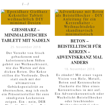
[...]
GIESSHARZ – M
INIMALISTISCHES T
ABLETT MIT NADELN
BETON –
BEISTELLTISCH FÜR
25. November 2018
KERZEN –
Der Verzehr von frisch
ADVENTSKRANZ MAL
gebackenem und
kalorienreichem Süßen
ANDERS
gehört zur Weihnachtszeit,
wie das Warten auf den
18. November 2018
dicken Roten. Die Kekse
Es zündet! Mit einer vagen
stillen die Vorfreude. Doch
Vision von Holz, Metall,
statt euch mit der
Beton und Kerzenschein
ultimativen
flackerte die Idee eines
Gebäckspezialität zu
Kerzentisches in mir auf.
überraschen, mag ich euch
Ein Adventskerzentisch oder
ein Präsentierteller für eure
Wachslicht-Beistellhocker
sündigsten Leckereien
oder leuchtendes
zeigen. Ein - nein, DER
Weihnachtsmöbel oder