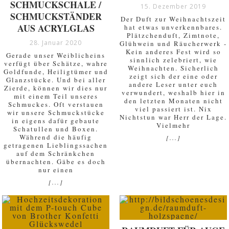
SCHMUCKSCHALE /
15. Dezember 2019
SCHMUCKSTÄNDER
Der Duft zur Weihnachtszeit
AUS ACRYLGLAS
hat etwas unverkennbares.
Plätzchenduft, Zimtnote,
28. Januar 2020
Glühwein und Räucherwerk -
Kein anderes Fest wird so
Gerade unser Weiblicheins
sinnlich zelebriert, wie
verfügt über Schätze, wahre
Weihnachten. Sicherlich
Goldfunde, Heiligtümer und
zeigt sich der eine oder
Glanzstücke. Und bei aller
andere Leser unter euch
Zierde, können wir dies nur
verwundert, weshalb hier in
mit einem Teil unseres
den letzten Monaten nicht
Schmuckes. Oft verstauen
viel passiert ist. Nix
wir unsere Schmuckstücke
Nichtstun war Herr der Lage.
in eigens dafür gebaute
Vielmehr
Schatullen und Boxen.
Während die häufig
[...]
getragenen Lieblingssachen
auf dem Schränkchen
übernachten. Gäbe es doch
nur einen
[...]