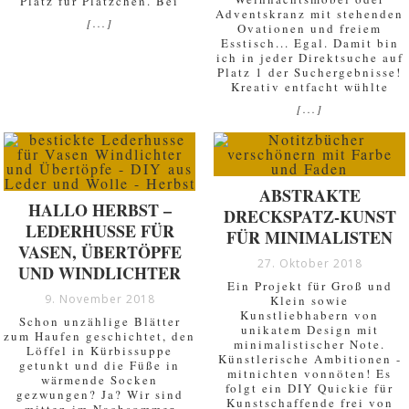
Platz für Plätzchen. Bei
Adventskranz mit stehenden
[...]
Ovationen und freiem
Esstisch... Egal. Damit bin
ich in jeder Direktsuche auf
Platz 1 der Suchergebnisse!
Kreativ entfacht wühlte
[...]
ABSTRAKTE
HALLO HERBST –
DRECKSPATZ-KUNST
LEDERHUSSE FÜR
FÜR MINIMALISTEN
VASEN, ÜBERTÖPFE
27. Oktober 2018
UND WINDLICHTER
Ein Projekt für Groß und
9. November 2018
Klein sowie
Kunstliebhabern von
Schon unzählige Blätter
unikatem Design mit
zum Haufen geschichtet, den
minimalistischer Note.
Löffel in Kürbissuppe
Künstlerische Ambitionen -
getunkt und die Füße in
mitnichten vonnöten! Es
wärmende Socken
folgt ein DIY Quickie für
gezwungen? Ja? Wir sind
Kunstschaffende frei von