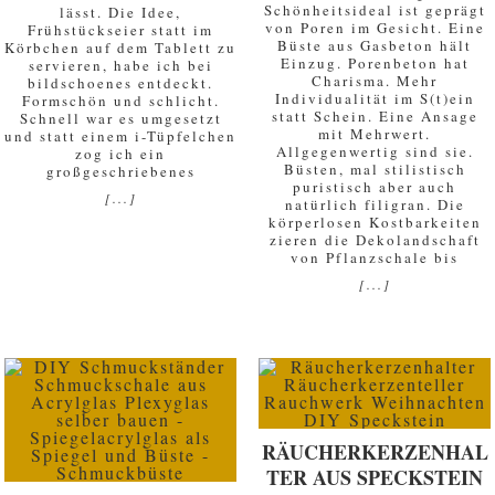
Schönheitsideal ist geprägt
lässt. Die Idee,
von Poren im Gesicht. Eine
Frühstückseier statt im
Büste aus Gasbeton hält
Körbchen auf dem Tablett zu
Einzug. Porenbeton hat
servieren, habe ich bei
Charisma. Mehr
bildschoenes entdeckt.
Individualität im S(t)ein
Formschön und schlicht.
statt Schein. Eine Ansage
Schnell war es umgesetzt
mit Mehrwert.
und statt einem i-Tüpfelchen
Allgegenwertig sind sie.
zog ich ein
Büsten, mal stilistisch
großgeschriebenes
puristisch aber auch
[...]
natürlich filigran. Die
körperlosen Kostbarkeiten
zieren die Dekolandschaft
von Pflanzschale bis
[...]
RÄUCHERKERZENHAL
TER AUS SPECKSTEIN