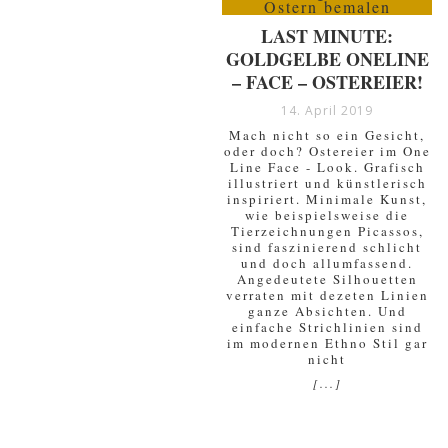
LAST MINUTE:
GOLDGELBE ONELINE
– FACE – OSTEREIER!
14. April 2019
Mach nicht so ein Gesicht,
oder doch? Ostereier im One
Line Face - Look. Grafisch
illustriert und künstlerisch
inspiriert. Minimale Kunst,
wie beispielsweise die
Tierzeichnungen Picassos,
sind faszinierend schlicht
und doch allumfassend.
Angedeutete Silhouetten
verraten mit dezeten Linien
ganze Absichten. Und
einfache Strichlinien sind
im modernen Ethno Stil gar
nicht
[...]