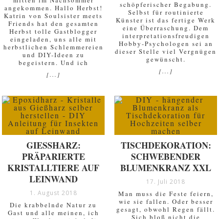
mitten im Nachsommer
schöpferischer Begabung.
angekommen. Hallo Herbst!
Selbst für routinierte
Katrin von Soulsister meets
Künster ist das fertige Werk
Friends hat den gesamten
eine Überraschung. Dem
Herbst tolle Gastblogger
interpretationsfreudigen
eingeladen, uns alle mit
Hobby-Psychologen sei an
herbstlichen Schlemmereien
dieser Stelle viel Vergnügen
und DIY-Ideen zu
gewünscht.
begeistern. Und ich
[...]
[...]
GIESSHARZ:
TISCHDEKORATION:
PRÄPARIERTE
SCHWEBENDER
KRISTALLTIERE AUF
BLUMENKRANZ XXL
LEINWAND
17. Juli 2018
1. August 2018
Man muss die Feste feiern,
wie sie fallen. Oder besser
Die krabbelnde Natur zu
gesagt, obwohl Regen fällt.
Gast und alle meinen, ich
Sich bloß nicht die