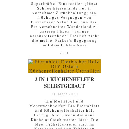
Superkräfte! Einstweilen glänzt
Schnee hierzulande nur in
vornehmer Zurückhaltung; ein
flüchtiges Vergnügen von
kurzlebiger Natur. Und nun das.
Ein verschneites Wunderland zu
unseren Füßen - Schnee
nasenspitzenhoch! Freilich nicht
die meine. Parker´s Begegnung
mit dem kühlen Nass
[...]
2 IN 1 KÜCHENHELFER
SELBSTGEBAUT
31. März 2020
Ein Multitool und
Mehrzweckhelfer! Ein Eiertablett
und Küchenrollenhalter hält
Einzug. Auch, wenn die neue
Küche auf sich warten lässt. Die
Idee, Frühstückseier statt im
Körbchen auf dem Tablett zu