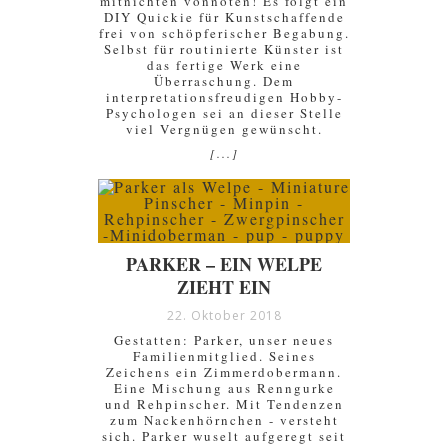
mitnichten vonnöten! Es folgt ein
DIY Quickie für Kunstschaffende
frei von schöpferischer Begabung.
Selbst für routinierte Künster ist
das fertige Werk eine
Überraschung. Dem
interpretationsfreudigen Hobby-
Psychologen sei an dieser Stelle
viel Vergnügen gewünscht.
[...]
PARKER – EIN WELPE
ZIEHT EIN
22. Oktober 2018
Gestatten: Parker, unser neues
Familienmitglied. Seines
Zeichens ein Zimmerdobermann.
Eine Mischung aus Renngurke
und Rehpinscher. Mit Tendenzen
zum Nackenhörnchen - versteht
sich. Parker wuselt aufgeregt seit