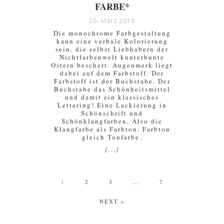
FARBE*
26. März 2018
Die monochrome Farbgestaltung
kann eine verbale Kolorierung
sein, die selbst Liebhabern der
Nichtfarbenwelt kunterbunte
Ostern beschert. Augenmerk liegt
dabei auf dem Farbstoff. Der
Farbstoff ist der Buchstabe. Der
Buchstabe das Schönheitsmittel
und damit ein klassisches
Lettering! Eine Lackierung in
Schönschrift und
Schönklangfarben. Also die
Klangfarbe als Farbton. Farbton
gleich Tonfarbe.
[...]
1
2
3
…
7
NEXT »