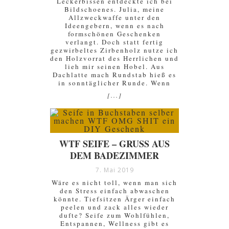
Leckerbissen entdeckte ich bei
Bildschoenes. Julia, meine
Allzweckwaffe unter den
Ideengebern, wenn es nach
formschönen Geschenken
verlangt. Doch statt fertig
gezwirbeltes Zirbenholz nutze ich
den Holzvorrat des Herrlichen und
lieh mir seinen Hobel. Aus
Dachlatte mach Rundstab hieß es
in sonntäglicher Runde. Wenn
[...]
WTF SEIFE – GRUSS AUS D
EM BADEZIMMER
7. Mai 2019
Wäre es nicht toll, wenn man sich
den Stress einfach abwaschen
könnte. Tiefsitzen Ärger einfach
peelen und zack alles wieder
dufte? Seife zum Wohlfühlen,
Entspannen, Wellness gibt es