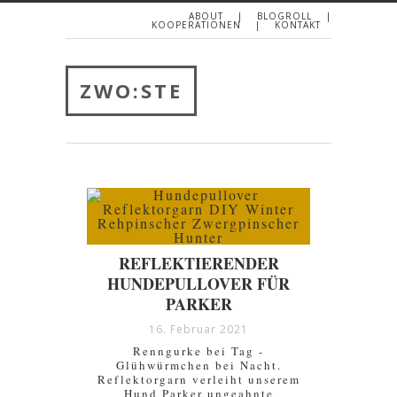
ABOUT
BLOGROLL
KOOPERATIONEN
KONTAKT
ZWO:STE
REFLEKTIERENDER
HUNDEPULLOVER FÜR
PARKER
16. Februar 2021
Renngurke bei Tag -
Glühwürmchen bei Nacht.
Reflektorgarn verleiht unserem
Hund Parker ungeahnte