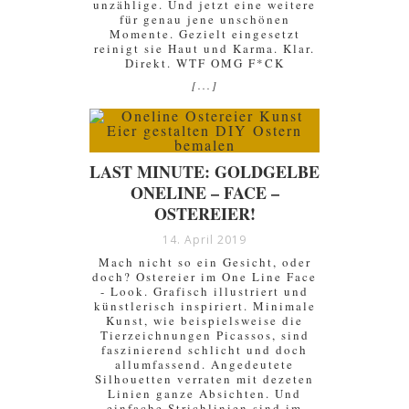
unzählige. Und jetzt eine weitere
für genau jene unschönen
Momente. Gezielt eingesetzt
reinigt sie Haut und Karma. Klar.
Direkt. WTF OMG F*CK
[...]
LAST MINUTE: GOLDGELBE
ONELINE – FACE –
OSTEREIER!
14. April 2019
Mach nicht so ein Gesicht, oder
doch? Ostereier im One Line Face
- Look. Grafisch illustriert und
künstlerisch inspiriert. Minimale
Kunst, wie beispielsweise die
Tierzeichnungen Picassos, sind
faszinierend schlicht und doch
allumfassend. Angedeutete
Silhouetten verraten mit dezeten
Linien ganze Absichten. Und
einfache Strichlinien sind im