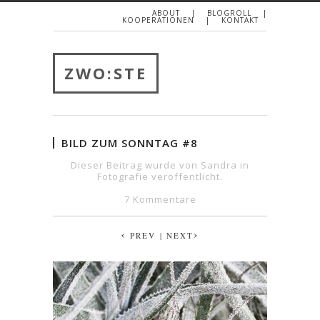
ABOUT
BLOGROLL
KOOPERATIONEN
KONTAKT
ZWO:STE
BILD ZUM SONNTAG #8
Dieser Beitrag wurde von Sandra in
Fotografie
veröffentlicht.
7 Kommentare
‹
›
PREV
| NEXT