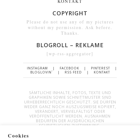
KONTAKT
COPYRIGHT
Please do not use any of my pictures
without my permission. Ask before.
Thanks.
BLOGROLL – REKLAME
[wp-rss-aggregator]
INSTAGRAM
FACEBOOK
PINTEREST
BLOGLOVIN`
RSS FEED
KONTAKT
SÄMTLICHE INHALTE, FOTOS, TEXTE UND
GRAPHIKEN SOWIE SCHNITTMUSTER SIND
URHEBERRECHTLICH GESCHÜTZT. SIE DÜRFEN
WEDER GANZ NOCH AUSZUGSWEISE KOPIERT,
VERÄNDERT, VERVIELFÄLTIGT ODER
VERÖFFENTLICHT WERDEN. AUSNAHMEN
BEDÜRFEN DER AUSDRÜCKLICHEN
SCHRIFTLICHEN ZUSTIMMUNG.
Cookies
IMPRESSUM
&
DATENSCHUTZ