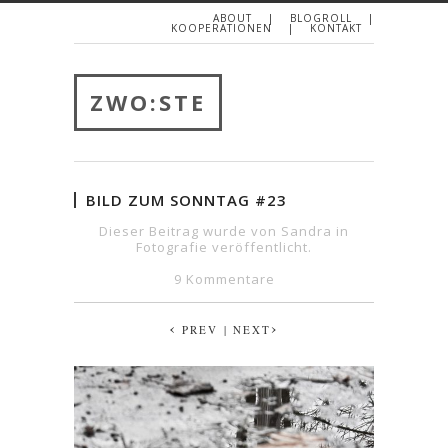
ABOUT
BLOGROLL
KOOPERATIONEN
KONTAKT
ZWO:STE
BILD ZUM SONNTAG #23
Dieser Beitrag wurde von Sandra in
Fotografie
veröffentlicht.
9 Kommentare
‹
›
PREV
| NEXT