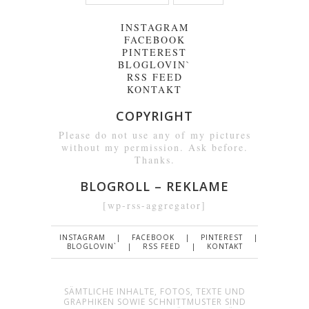
INSTAGRAM
FACEBOOK
PINTEREST
BLOGLOVIN`
RSS FEED
KONTAKT
COPYRIGHT
Please do not use any of my pictures
without my permission. Ask before.
Thanks.
BLOGROLL – REKLAME
[wp-rss-aggregator]
INSTAGRAM
FACEBOOK
PINTEREST
BLOGLOVIN`
RSS FEED
KONTAKT
SÄMTLICHE INHALTE, FOTOS, TEXTE UND
GRAPHIKEN SOWIE SCHNITTMUSTER SIND