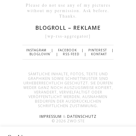
Please do not use any of my pictures
without my permission. Ask before.
Thanks.
BLOGROLL – REKLAME
[wp-rss-aggregator]
INSTAGRAM
FACEBOOK
PINTEREST
BLOGLOVIN`
RSS FEED
KONTAKT
SÄMTLICHE INHALTE, FOTOS, TEXTE UND
GRAPHIKEN SOWIE SCHNITTMUSTER SIND
URHEBERRECHTLICH GESCHÜTZT. SIE DÜRFEN
WEDER GANZ NOCH AUSZUGSWEISE KOPIERT,
VERÄNDERT, VERVIELFÄLTIGT ODER
VERÖFFENTLICHT WERDEN. AUSNAHMEN
BEDÜRFEN DER AUSDRÜCKLICHEN
SCHRIFTLICHEN ZUSTIMMUNG.
IMPRESSUM
&
DATENSCHUTZ
© 2026 ZWO:STE