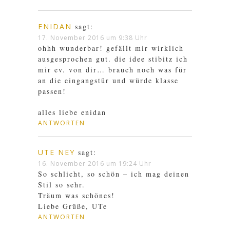
ENIDAN
sagt:
17. November 2016 um 9:38 Uhr
ohhh wunderbar! gefällt mir wirklich
ausgesprochen gut. die idee stibitz ich
mir ev. von dir… brauch noch was für
an die eingangstür und würde klasse
passen!
alles liebe enidan
ANTWORTEN
UTE NEY
sagt:
16. November 2016 um 19:24 Uhr
So schlicht, so schön – ich mag deinen
Stil so sehr.
Träum was schönes!
Liebe Grüße, UTe
ANTWORTEN