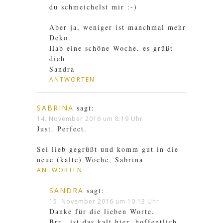
du schmeichelst mir :-)
Aber ja, weniger ist manchmal mehr
Deko.
Hab eine schöne Woche. es grüßt
dich
Sandra
ANTWORTEN
SABRINA
sagt:
14. November 2016 um 8:19 Uhr
Just. Perfect.
Sei lieb gegrüßt und komm gut in die
neue (kalte) Woche, Sabrina
ANTWORTEN
SANDRA
sagt:
15. November 2016 um 10:13 Uhr
Danke für die lieben Worte.
Brr.. ist das kalt hier. hoffentlich