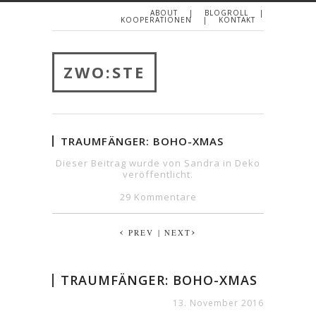
ABOUT
BLOGROLL
KOOPERATIONEN
KONTAKT
ZWO:STE
TRAUMFÄNGER: BOHO-XMAS
Dieser Beitrag wurde von Sandra in
Deko
veröffentlicht.
29 Kommentare
‹
›
PREV
| NEXT
TRAUMFÄNGER: BOHO-XMAS
13. November 2016