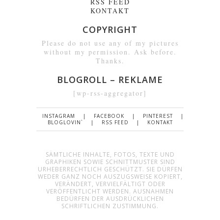
RSS FEED
KONTAKT
COPYRIGHT
Please do not use any of my pictures
without my permission. Ask before.
Thanks.
BLOGROLL – REKLAME
[wp-rss-aggregator]
INSTAGRAM
FACEBOOK
PINTEREST
BLOGLOVIN`
RSS FEED
KONTAKT
SÄMTLICHE INHALTE, FOTOS, TEXTE UND
GRAPHIKEN SOWIE SCHNITTMUSTER SIND
URHEBERRECHTLICH GESCHÜTZT. SIE DÜRFEN
WEDER GANZ NOCH AUSZUGSWEISE KOPIERT,
VERÄNDERT, VERVIELFÄLTIGT ODER
VERÖFFENTLICHT WERDEN. AUSNAHMEN
BEDÜRFEN DER AUSDRÜCKLICHEN
SCHRIFTLICHEN ZUSTIMMUNG.